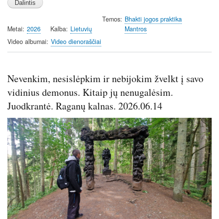
a
t
t
t
Temos
Bhakti jogos praktika
y
e
t
e
Metai
2026
Kalba
Lietuvių
Mantros
i
r
Video albumai
Video dienoraščiai
n
f
g
u
s
l
Nevenkim, nesislėpkim ir nebijokim žvelkt į savo
l
s
vidinius demonus. Kitaip jų nenugalėsim.
c
Juodkrantė. Raganų kalnas. 2026.06.14
r
e
Image
e
n