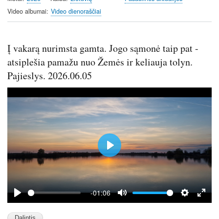
g
u
Video albumai
Video dienoraščiai
s
l
l
s
Į vakarą nurimsta gamta. Jogo sąmonė taip pat -
c
atsiplešia pamažu nuo Žemės ir keliauja tolyn.
r
e
Pajieslys. 2026.06.05
e
n
P
l
a
y
-01:06
P
M
S
E
l
u
e
n