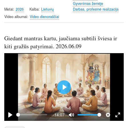
Gyvenimas žemėje
n
f
Metai
2026
Kalba
Lietuvių
Darbas, profesinė realizacija
g
u
Video albumai
Video dienoraščiai
s
l
l
s
Giedant mantras kartu, jaučiama subtili šviesa ir
c
kiti gražūs patyrimai. 2026.06.09
r
e
e
n
P
l
a
y
-14:07
P
M
S
E
l
u
e
n