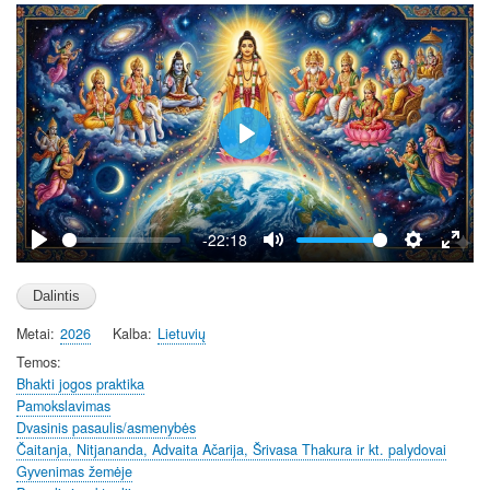
P
l
a
y
-22:18
P
M
S
E
l
u
e
n
a
t
t
t
Metai
2026
Kalba
Lietuvių
y
e
t
e
i
r
Temos
Bhakti jogos praktika
n
f
Pamokslavimas
g
u
Dvasinis pasaulis/asmenybės
s
l
Čaitanja, Nitjananda, Advaita Ačarija, Šrivasa Thakura ir kt. palydovai
l
Gyvenimas žemėje
s