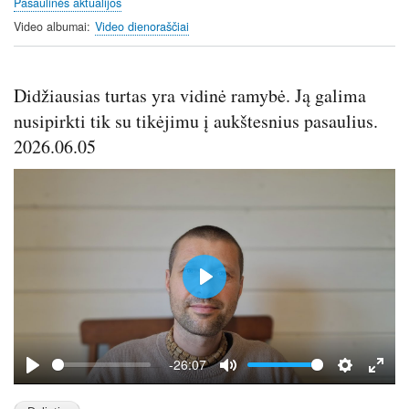
Pasaulinės aktualijos
c
Video albumai
Video dienoraščiai
r
e
e
Didžiausias turtas yra vidinė ramybė. Ją galima
n
nusipirkti tik su tikėjimu į aukštesnius pasaulius.
2026.06.05
P
l
a
y
-26:07
P
M
S
E
l
u
e
n