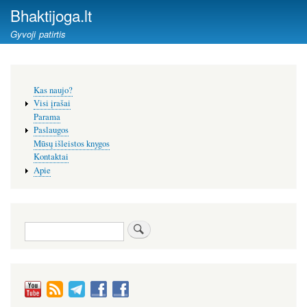
Pereiti
Bhaktijoga.lt
į
Gyvoji patirtis
pagrindinį
turinį
Šoninis
Kas naujo?
meniu
Visi įrašai
Parama
Paslaugos
Mūsų išleistos knygos
Kontaktai
Apie
Paieška