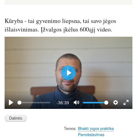
Kūryba - tai gyvenimo liepsna, tai savo jėgos
išlaisvinimas. Įžvalgos įkėlus 600ąjį video.
P
l
a
y
-36:39
P
M
S
E
l
u
e
n
a
t
t
t
Temos
Bhakti jogos praktika
y
e
t
e
Pamokslavimas
i
r