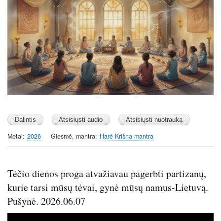
y
e
t
g
i
s
n
g
s
Metai
2026
Giesmė, mantra
Harė Krišna mantra
Tėčio dienos proga atvažiavau pagerbti partizanų,
kurie tarsi mūsų tėvai, gynė mūsų namus-Lietuvą.
Pušynė. 2026.06.07