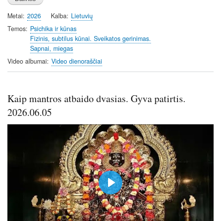
a
t
t
t
Metai
2026
Kalba
Lietuvių
y
e
t
e
i
r
Temos
Psichika ir kūnas
Fizinis, subtilus kūnai. Sveikatos gerinimas.
n
f
Sapnai, miegas
g
u
Video albumai
Video dienoraščiai
s
l
l
s
Kaip mantros atbaido dvasias. Gyva patirtis.
c
r
2026.06.05
e
e
n
P
l
a