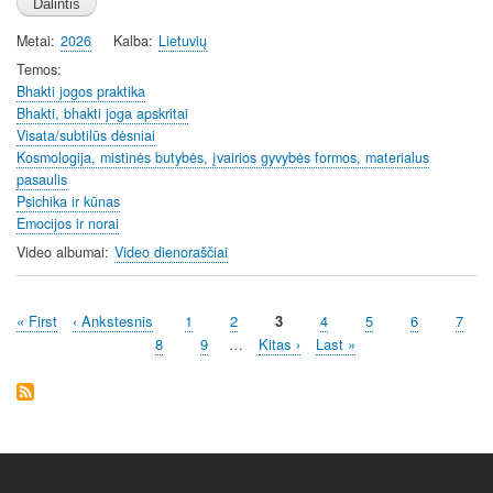
a
t
t
t
Metai
2026
Kalba
Lietuvių
y
e
t
e
i
r
Temos
Bhakti jogos praktika
n
f
Bhakti, bhakti joga apskritai
g
u
Visata/subtilūs dėsniai
s
l
Kosmologija, mistinės butybės, įvairios gyvybės formos, materialus
l
pasaulis
s
Psichika ir kūnas
c
Emocijos ir norai
r
Video albumai
Video dienoraščiai
e
e
First
« First
Previous
‹ Ankstesnis
Page
1
Page
2
Current
3
Page
4
Page
5
Page
6
Page
7
n
Pagination
page
page
page
Page
8
Page
9
…
Next
Kitas ›
Last
Last »
page
page