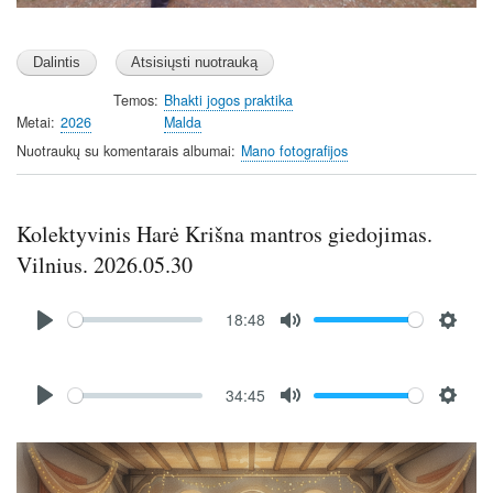
Temos
Bhakti jogos praktika
Metai
2026
Malda
Nuotraukų su komentarais albumai
Mano fotografijos
Kolektyvinis Harė Krišna mantros giedojimas.
Vilnius. 2026.05.30
Audio
18:48
file
P
M
S
l
u
e
Audio
a
t
t
34:45
file
P
M
S
y
e
t
l
u
e
i
Image
a
t
t
n