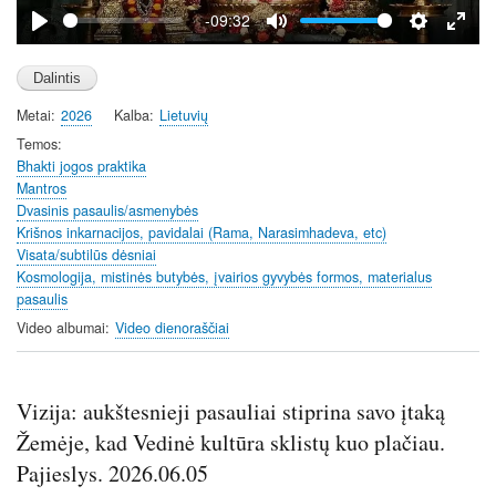
y
-09:32
P
M
S
E
l
u
e
n
a
t
t
t
Metai
2026
Kalba
Lietuvių
y
e
t
e
i
r
Temos
Bhakti jogos praktika
n
f
Mantros
g
u
Dvasinis pasaulis/asmenybės
s
l
Krišnos inkarnacijos, pavidalai (Rama, Narasimhadeva, etc)
l
Visata/subtilūs dėsniai
s
Kosmologija, mistinės butybės, įvairios gyvybės formos, materialus
c
pasaulis
r
Video albumai
Video dienoraščiai
e
e
n
Vizija: aukštesnieji pasauliai stiprina savo įtaką
Žemėje, kad Vedinė kultūra sklistų kuo plačiau.
Pajieslys. 2026.06.05