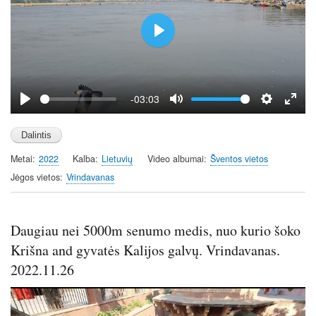
e
n
P
l
a
y
-03:03
P
M
S
E
l
u
e
n
a
t
t
t
Metai
2022
Kalba
Lietuvių
Video albumai
Šventos vietos
y
e
t
e
i
r
Jėgos vietos
Vrindavanas
n
f
g
u
s
l
Daugiau nei 5000m senumo medis, nuo kurio šoko
l
Krišna and gyvatės Kalijos galvų. Vrindavanas.
s
2022.11.26
c
r
e