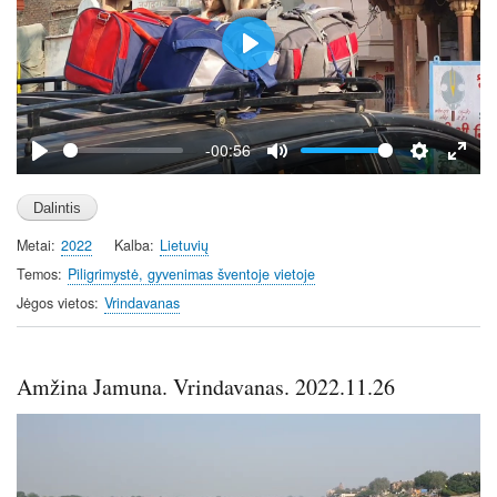
e
n
P
l
a
y
-00:56
P
M
S
E
l
u
e
n
a
t
t
t
Metai
2022
Kalba
Lietuvių
y
e
t
e
i
r
Temos
Piligrimystė, gyvenimas šventoje vietoje
n
f
Jėgos vietos
Vrindavanas
g
u
s
l
l
Amžina Jamuna. Vrindavanas. 2022.11.26
s
c
r
e