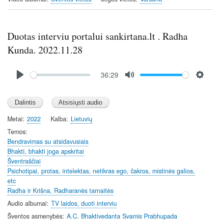
g
u
s
l
l
Duotas interviu portalui sankirtana.lt . Radha
s
Kunda. 2022.11.28
c
r
Audio
36:29
file
e
P
M
S
e
l
u
e
n
a
t
t
y
e
t
Metai
2022
Kalba
Lietuvių
i
Temos
n
Bendravimas su atsidavusiais
Bhakti, bhakti joga apskritai
g
Šventraščiai
s
Psichotipai, protas, intelektas, netikras ego, čakros, mistinės galios,
etc
Radha ir Krišna, Radharanės tarnaitės
Audio albumai
TV laidos, duoti interviu
Šventos asmenybės
A.C. Bhaktivedanta Svamis Prabhupada