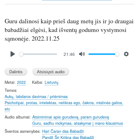
Guru dalinosi kaip prieš daug metų jis ir jo draugai
babadžiai elgėsi, kad išventų godumo vystymosi
sąmonėje. 2022.11.25
Audio
21:46
file
P
M
S
l
u
e
a
t
t
y
e
t
Metai
2022
Kalba
Lietuvių
i
Temos
n
Aukų, labdaros davimas / priėmimas
Psichotipai, protas, intelektas, netikras ego, čakros, mistinės galios,
g
etc
s
Audio albumai
Atsiminimai apie gurudevą, param gurudevą
Guru, sadhu mokymas, atsakymai į mano klausimus
Šventos asmenybės
Hari Čaran das Babadži
Pandit Šri Krišna das Babadži