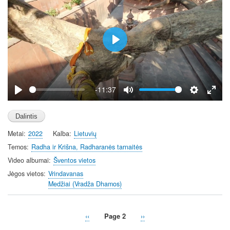
e
n
P
l
a
y
-11:37
P
M
S
E
l
u
e
n
a
t
t
t
Metai
2022
Kalba
Lietuvių
y
e
t
e
i
r
Temos
Radha ir Krišna, Radharanės tarnaitės
n
f
Video albumai
Šventos vietos
g
u
Jėgos vietos
Vrindavanas
s
l
Medžiai (Vradža Dhamos)
l
s
Previous
‹‹
Page 2
Next
››
c
Pagination
page
page
r