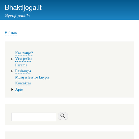
Pereiti
Bhaktijoga.lt
į
Gyvoji patirtis
pagrindinį
turinį
Pirmas
Kelias
Šoninis
Kas naujo?
meniu
Visi įrašai
Parama
Paslaugos
Mūsų išleistos knygos
Kontaktai
Apie
Paieška