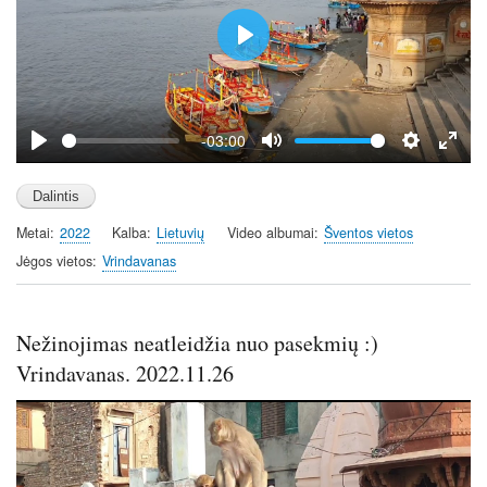
P
l
a
y
-03:00
P
M
S
E
l
u
e
n
a
t
t
t
Metai
2022
Kalba
Lietuvių
Video albumai
Šventos vietos
y
e
t
e
i
r
Jėgos vietos
Vrindavanas
n
f
g
u
s
l
Nežinojimas neatleidžia nuo pasekmių :)
l
Vrindavanas. 2022.11.26
s
c
r
e