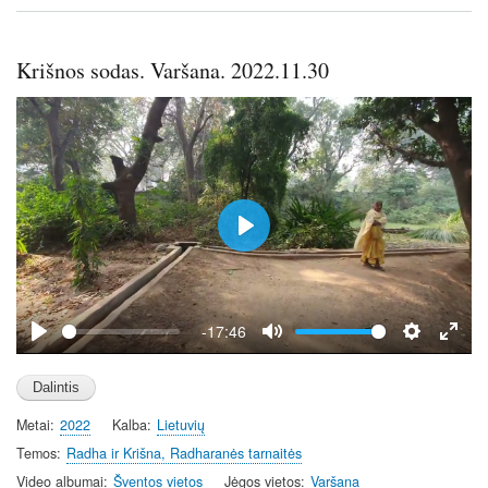
Krišnos sodas. Varšana. 2022.11.30
P
l
a
y
-17:46
P
M
S
E
l
u
e
n
a
t
t
t
Metai
2022
Kalba
Lietuvių
y
e
t
e
i
r
Temos
Radha ir Krišna, Radharanės tarnaitės
n
f
Video albumai
Šventos vietos
Jėgos vietos
Varšana