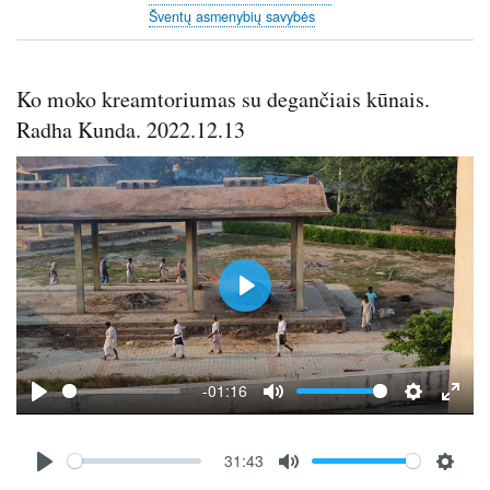
Šventų asmenybių savybės
Ko moko kreamtoriumas su degančiais kūnais.
Radha Kunda. 2022.12.13
P
l
a
y
-01:16
P
M
S
E
l
u
e
n
Audio
31:43
a
t
t
t
file
P
M
S
y
e
t
e