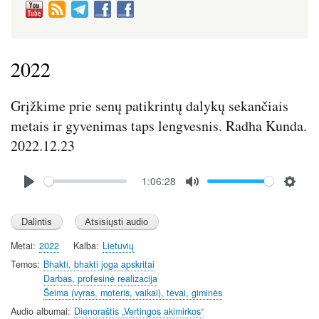
2022
Grįžkime prie senų patikrintų dalykų sekančiais
metais ir gyvenimas taps lengvesnis. Radha Kunda.
2022.12.23
Audio
1:06:28
file
P
M
S
l
u
e
a
t
t
y
e
t
Metai
2022
Kalba
Lietuvių
i
Temos
Bhakti, bhakti joga apskritai
n
Darbas, profesinė realizacija
Šeima (vyras, moteris, vaikai), tėvai, giminės
g
s
Audio albumai
Dienoraštis „Vertingos akimirkos“