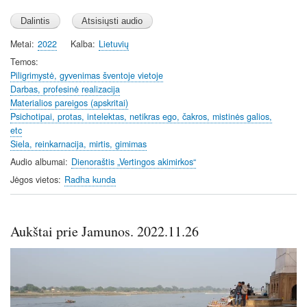
l
u
e
i
r
a
t
t
n
f
y
e
t
Metai
2022
Kalba
Lietuvių
g
u
i
s
l
Temos
n
Piligrimystė, gyvenimas šventoje vietoje
l
Darbas, profesinė realizacija
g
s
Materialios pareigos (apskritai)
s
c
Psichotipai, protas, intelektas, netikras ego, čakros, mistinės galios,
r
etc
e
Siela, reinkarnacija, mirtis, gimimas
e
Audio albumai
Dienoraštis „Vertingos akimirkos“
n
Jėgos vietos
Radha kunda
Aukštai prie Jamunos. 2022.11.26