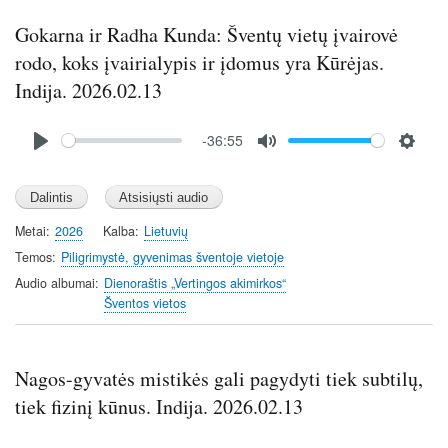
Gokarna ir Radha Kunda: Šventų vietų įvairovė
rodo, koks įvairialypis ir įdomus yra Kūrėjas.
Indija. 2026.02.13
Audio
-36:55
file
P
M
S
l
u
e
a
t
t
y
e
t
Metai
2026
Kalba
Lietuvių
i
Temos
Piligrimystė, gyvenimas šventoje vietoje
n
Audio albumai
Dienoraštis „Vertingos akimirkos“
g
Šventos vietos
s
Nagos-gyvatės mistikės gali pagydyti tiek subtilų,
tiek fizinį kūnus. Indija. 2026.02.13
Audio