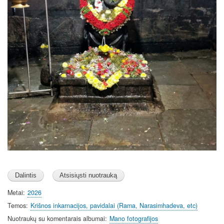
Metai
2026
Temos
Krišnos inkarnacijos, pavidalai (Rama, Narasimhadeva, etc)
Nuotraukų su komentarais albumai
Mano fotografijos