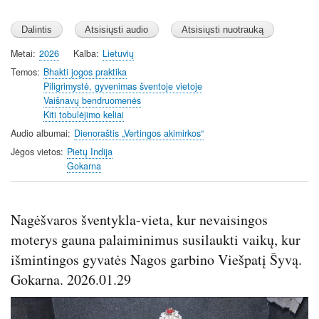
Metai
2026
Kalba
Lietuvių
Temos
Bhakti jogos praktika
Piligrimystė, gyvenimas šventoje vietoje
Vaišnavų bendruomenės
Kiti tobulėjimo keliai
Audio albumai
Dienoraštis „Vertingos akimirkos“
Jėgos vietos
Pietų Indija
Gokarna
Nagėšvaros šventykla-vieta, kur nevaisingos
moterys gauna palaiminimus susilaukti vaikų, kur
išmintingos gyvatės Nagos garbino Viešpatį Šyvą.
Gokarna. 2026.01.29