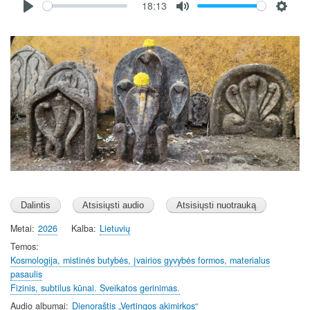
18:13
file
P
M
S
l
u
e
Image
a
t
t
y
e
t
i
n
g
s
Metai
2026
Kalba
Lietuvių
Temos
Kosmologija, mistinės butybės, įvairios gyvybės formos, materialus
pasaulis
Fizinis, subtilus kūnai. Sveikatos gerinimas.
Audio albumai
Dienoraštis „Vertingos akimirkos“