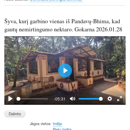
Šyva, kurį garbino vienas iš Pandavų-Bhima, kad
gautų nemirtingumo nektaro. Gokarna 2026.01.28
P
l
a
y
-05:31
P
M
S
E
l
u
e
n
a
t
t
t
Jėgos vietos
Indija
y
e
t
e
Pietų Indija