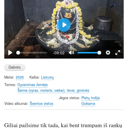
P
l
a
y
-09:02
P
M
S
E
l
u
e
n
a
t
t
t
Metai
2026
Kalba
Lietuvių
y
e
t
e
i
r
Temos
Gyvenimas žemėje
Šeima (vyras, moteris, vaikai), tėvai, giminės
n
f
g
u
Jėgos vietos
Pietų Indija
Video albumai
Šventos vietos
Gokarna
s
l
l
s
Giliai pailsime tik tada, kai bent trumpam iš rankų
c