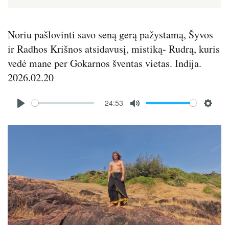
Noriu pašlovinti savo seną gerą pažystamą, Šyvos
ir Radhos Krišnos atsidavusį, mistiką- Rudrą, kuris
vedė mane per Gokarnos šventas vietas. Indija.
2026.02.20
Audio
24:53
file
P
M
S
l
u
e
Image
a
t
t
y
e
t
i
n
g
s