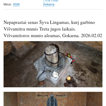
i
r
Metai
2026
Gokarna
n
f
g
u
s
l
Nepaprastai senas Šyva Lingamas, kurį garbino
l
Višvamitra munis Treta jugos laikais.
s
c
Višvamitoros munio ašramas, Gokarna. 2026.02.02
r
Image
e
e
n
Image