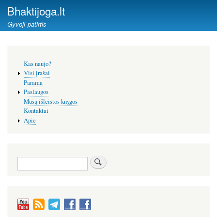
Pereiti
Bhaktijoga.lt
į
Gyvoji patirtis
pagrindinį
turinį
Šoninis
Kas naujo?
meniu
Visi įrašai
Parama
Paslaugos
Mūsų išleistos knygos
Kontaktai
Apie
Paieška