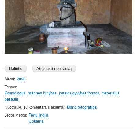
Metai
2026
Temos
Kosmologija, mistinės butybės, įvairios gyvybės formos, materialus
pasaulis
Nuotraukų su komentarais albumai
Mano fotografijos
Jėgos vietos
Pietų Indija
Gokarna