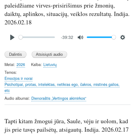
r
paleidžiame virves-prisirišimus prie žmonių,
e
daiktų, aplinkos, situacijų, veiklos rezultatų. Indija.
e
2026.02.18
n
Audio
-39:32
file
P
M
S
l
u
e
a
t
t
y
e
t
Metai
2026
Kalba
Lietuvių
i
Temos
n
Emocijos ir norai
Psichotipai, protas, intelektas, netikras ego, čakros, mistinės galios,
g
etc
s
Audio albumai
Dienoraštis „Vertingos akimirkos“
Tapti kitam žmogui jūra, Saule, vėju ir uolom, kad
jis prie tavęs pailsėtų, atsigautų. Indija. 2026.02.17