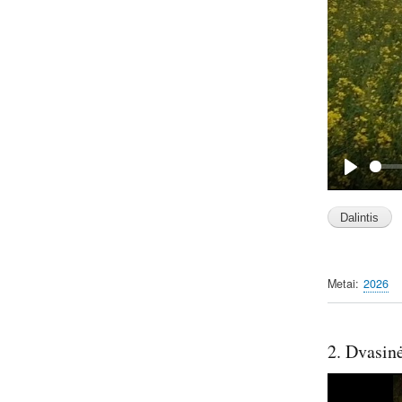
P
l
a
y
Metai
2026
2. Dvasin