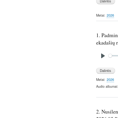
a
y
Metai
2026
1. Padmin
ekadašių r
Audio
file
P
l
a
y
Metai
2026
Audio albumai
2. Nusilen