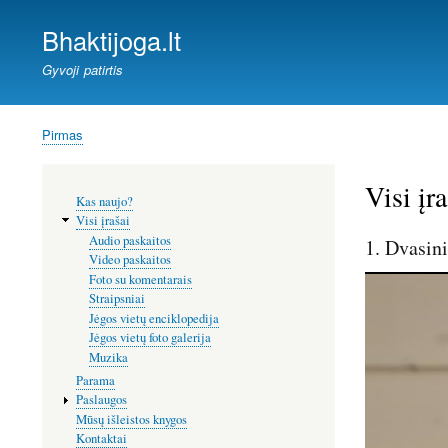
Bhaktijoga.lt
Gyvoji patirtis
Pirmas
Kelias
Visi įra
Šoninis
Kas naujo?
meniu
Visi įrašai
Audio paskaitos
1. Dvasini
Video paskaitos
Foto su komentarais
Straipsniai
Jėgos vietų enciklopedija
Jėgos vietų foto galerija
Muzika
Parama
Paslaugos
Mūsų išleistos knygos
Kontaktai