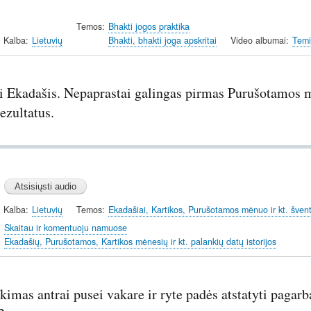
Temos
Bhakti jogos praktika
Kalba
Lietuvių
Bhakti, bhakti joga apskritai
Video albumai
Temi
i Ekadašis. Nepaprastai galingas pirmas Purušotamos m
ezultatus.
Kalba
Lietuvių
Temos
Ekadašiai, Kartikos, Purušotamos mėnuo ir kt. šventi
Skaitau ir komentuoju namuose
Ekadašių, Purušotamos, Kartikos mėnesių ir kt. palankių datų istorijos
kimas antrai pusei vakare ir ryte padės atstatyti pagar