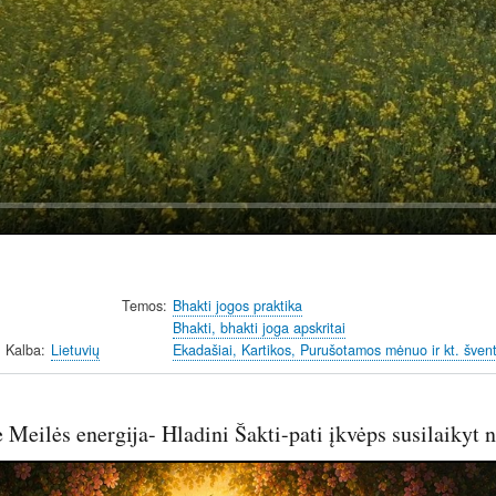
a
y
Temos
Bhakti jogos praktika
Bhakti, bhakti joga apskritai
Kalba
Lietuvių
Ekadašiai, Kartikos, Purušotamos mėnuo ir kt. šventi
ė Meilės energija- Hladini Šakti-pati įkvėps susilaiky