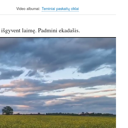
n
f
Video albumai
Teminiai paskaitų ciklai
g
u
s
l
l
d išgyvent laimę. Padmini ekadašis.
s
c
r
e
e
n