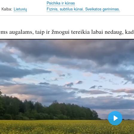
Psichika ir kūnas
Kalba
Lietuvių
Fizinis, subtilus kūnai. Sveikatos gerinimas.
ems augalams, taip ir žmogui tereikia labai nedaug, ka
P
l