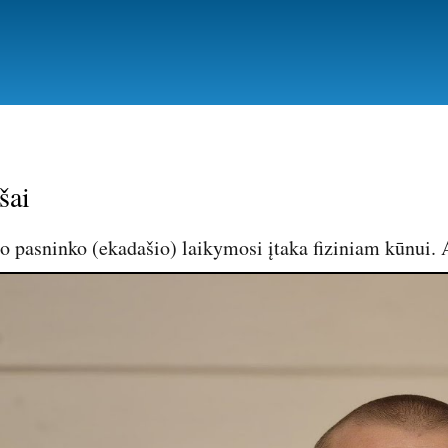
Pereiti
į
pagrindinį
turinį
šai
o pasninko (ekadašio) laikymosi įtaka fiziniam kūnui. 