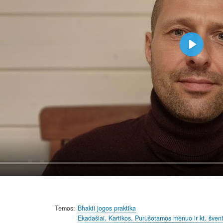
P
l
a
y
Temos
Bhakti jogos praktika
Ekadašiai, Kartikos, Purušotamos mėnuo ir kt. šventi