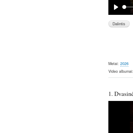
P
l
a
y
Metai
2026
Video albumai
1. Dvasinė