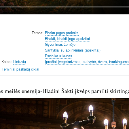
Temos
Bhakti jogos praktika
Bhakti, bhakti joga apskritai
Gyvenimas žemėje
Santykiai su aplinkiniais (apskritai)
Psichika ir kūnas
Kalba
Lietuvių
Įpročiai (vegetarizmas, blaivybė, švara, tvarkinguma
Teminiai paskaitų ciklai
s meilės energija-Hladini Šakti įkvėps pamilti skirting